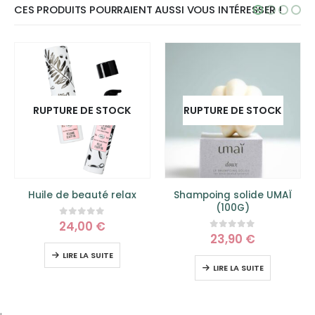
CES PRODUITS POURRAIENT AUSSI VOUS INTÉRESSER !
RUPTURE DE STOCK
RUPTURE DE STOCK
Huile de beauté relax
Shampoing solide UMAÏ
Bain
(100G)
24,00
€
0
sur 5
23,90
€
0
sur 5
LIRE LA SUITE
LIRE LA SUITE