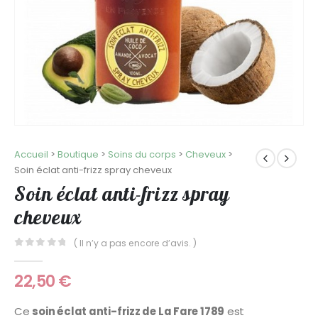
Accueil
>
Boutique
>
Soins du corps
>
Cheveux
>
Soin éclat anti-frizz spray cheveux
Soin éclat anti-frizz spray
cheveux
( Il n’y a pas encore d’avis. )
0
Sur 5
22,50
€
Ce
soin éclat anti-frizz de La Fare 1789
est