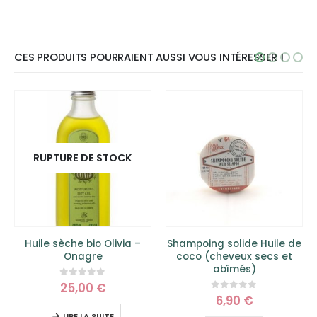
CES PRODUITS POURRAIENT AUSSI VOUS INTÉRESSER !
RUPTURE DE STOCK
Huile sèche bio Olivia –
Shampoing solide Huile de
Onagre
coco (cheveux secs et
abîmés)
25,00
€
0
sur 5
6,90
€
0
sur 5
LIRE LA SUITE