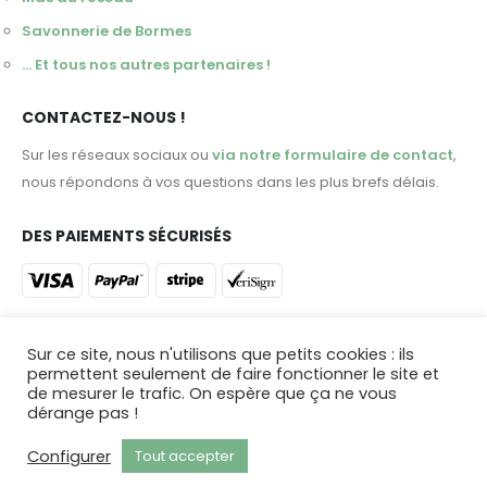
Savonnerie de Bormes
... Et tous nos autres partenaires !
CONTACTEZ-NOUS !
Sur les réseaux sociaux ou
via notre formulaire de contact
,
nous répondons à vos questions dans les plus brefs délais.
DES PAIEMENTS SÉCURISÉS
ET DES LIVRAISONS DANS TOUTE LA FRANCE !
Sur ce site, nous n'utilisons que petits cookies : ils
permettent seulement de faire fonctionner le site et
Profitez d'une livraison en 48 heures ou venez retirer votre
de mesurer le trafic. On espère que ça ne vous
commande dans
notre magasin du Castellet !
dérange pas !
Configurer
Tout accepter
© 2024. Tous droits réservés