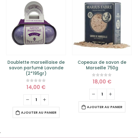
Doublette marseillaise de
Copeaux de savon de
savon parfumé Lavande
Marseille 750g
(2*195gr)
18,00
€
0
sur 5
14,00
€
0
sur 5
AJOUTER AU PANIER
AJOUTER AU PANIER
'