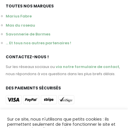
TOUTES NOS MARQUES
Marius Fabre
Mas du roseau
Savonnerie de Bormes
... Et tous nos autres partenaires !
CONTACTEZ-NOUS !
Sur les réseaux sociaux ou
via notre formulaire de contact
,
nous répondons à vos questions dans les plus brefs délais.
DES PAIEMENTS SÉCURISÉS
ET DES LIVRAISONS DANS TOUTE LA FRANCE !
Sur ce site, nous n'utilisons que petits cookies : ils
permettent seulement de faire fonctionner le site et
Profitez d'une livraison en 48 heures ou venez retirer votre