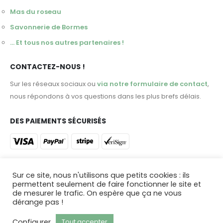
Mas du roseau
Savonnerie de Bormes
... Et tous nos autres partenaires !
CONTACTEZ-NOUS !
Sur les réseaux sociaux ou
via notre formulaire de contact
,
nous répondons à vos questions dans les plus brefs délais.
DES PAIEMENTS SÉCURISÉS
ET DES LIVRAISONS DANS TOUTE LA FRANCE !
Sur ce site, nous n'utilisons que petits cookies : ils
permettent seulement de faire fonctionner le site et
Profitez d'une livraison en 48 heures ou venez retirer votre
de mesurer le trafic. On espère que ça ne vous
commande dans
notre magasin du Castellet !
dérange pas !
Configurer
Tout accepter