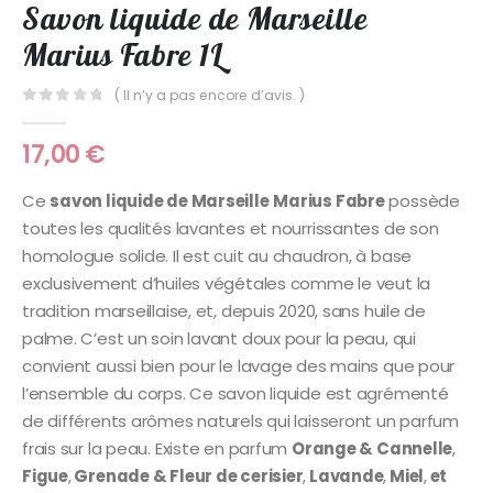
Savon liquide de Marseille
Marius Fabre 1L
( Il n’y a pas encore d’avis. )
0
Sur 5
17,00
€
Ce
savon liquide de Marseille
Marius Fabre
possède
toutes les qualités lavantes et nourrissantes de son
homologue solide. Il est cuit au chaudron, à base
exclusivement d’huiles végétales comme le veut la
tradition marseillaise, et, depuis 2020, sans huile de
palme. C’est un soin lavant doux pour la peau, qui
convient aussi bien pour le lavage des mains que pour
l’ensemble du corps. Ce savon liquide est agrémenté
de différents arômes naturels qui laisseront un parfum
frais sur la peau. Existe en parfum
Orange & Cannelle
,
Figue
,
Grenade & Fleur de cerisier
,
Lavande
,
Miel
,
et