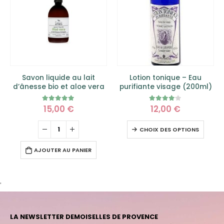
Savon liquide au lait
Lotion tonique – Eau
d’ânesse bio et aloe vera
purifiante visage (200ml)
15,00
€
12,00
€
5.00
sur 5
4.00
sur 5
CHOIX DES OPTIONS
AJOUTER AU PANIER
'
LA NEWSLETTER DEMOISELLES DE PROVENCE