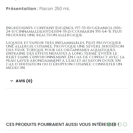
Présentation :
Flacon 250 mL.
Ingrédients: contient Eugénol (97-53-0)/géraniol (106-
24-1)/cinnamaldehyde(104-55-2)/coumarin 591-64-5). Peut
produire une réaction allergique.
Liquide et vapeur très inflammables. Peut provoquer
une allergie cutanée. Provoque une sévère irritation
des yeux. Toxique pour les organismes aquatiques,
entraine des effets néfastes à long terme. Eviter le
rejet dans l’environnement. En cas de contact avec la
peau: laver abondamment à l’eau et au savon doux. En
cas d’irritation ou d’éruption cutanée: consulter un
médecin.
AVIS (0)
CES PRODUITS POURRAIENT AUSSI VOUS INTÉRESSER !