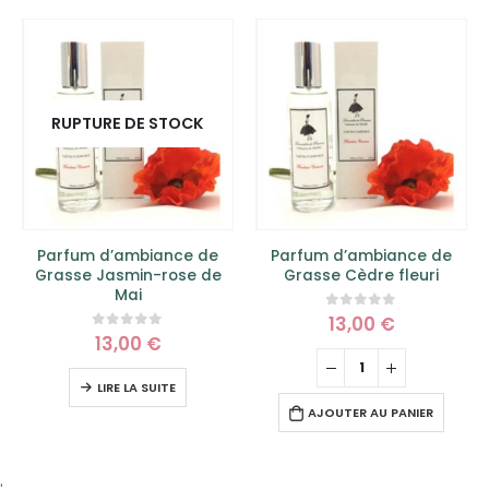
Parfum d’ambiance de
Parfum d’ambiance de
Grasse Cèdre fleuri
Grasse Jasmin de Grasse
13,00
€
13,00
€
0
sur 5
0
sur 5
AJOUTER AU PANIER
AJOUTER AU PANIER