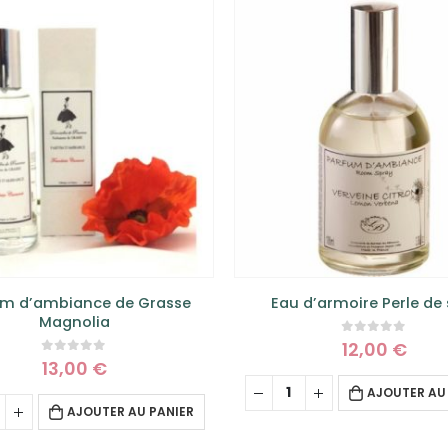
um d’ambiance de Grasse
Eau d’armoire Perle de 
Magnolia
0
sur 5
12,00
€
0
sur 5
13,00
€
AJOUTER AU
AJOUTER AU PANIER