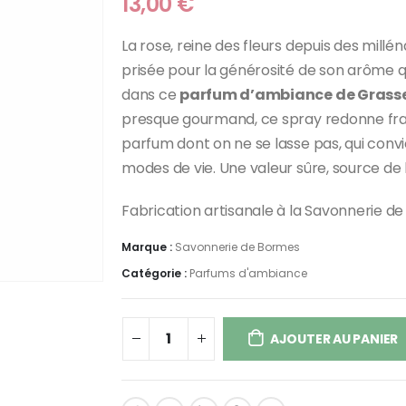
13,00
€
La rose, reine des fleurs depuis des millén
prisée pour la générosité de son arôme que
dans ce
parfum d’ambiance de Grass
presque gourmand, ce spray redonne fraîch
parfum dont on ne se lasse pas, qui convie
modes de vie. Une valeur sûre, source de 
Fabrication artisanale à la Savonnerie 
Marque :
Savonnerie de Bormes
Catégorie :
Parfums d'ambiance
AJOUTER AU PANIER