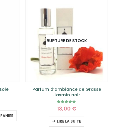
RUPTURE DE STOCK
soie
Parfum d’ambiance de Grasse
Parf
Jasmin noir
5.00
sur 5
13,00
€
 PANIER
LIRE LA SUITE