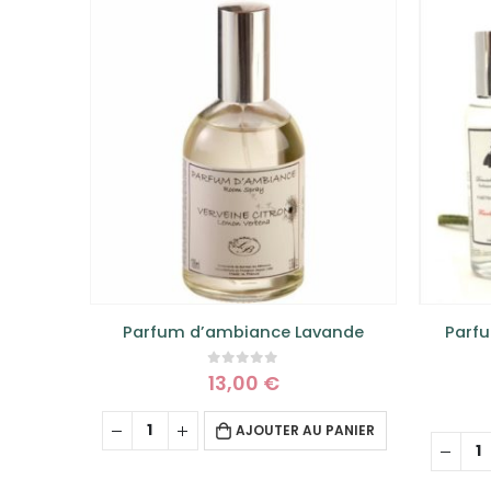
aine
Parfum d’ambiance Lavande
Parf
0
sur 5
13,00
€
PANIER
AJOUTER AU PANIER