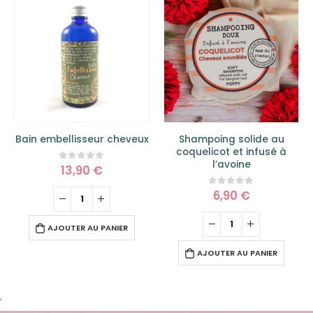
ain embellisseur cheveux
Shampoing solide au
Sa
coquelicot et infusé à
l’avoine
13,90
€
0
sur 5
6,90
€
0
sur 5
AJOUTER AU PANIER
AJOUTER AU PANIER
'