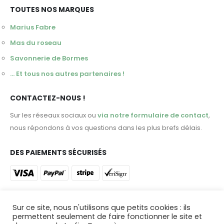
TOUTES NOS MARQUES
Marius Fabre
Mas du roseau
Savonnerie de Bormes
... Et tous nos autres partenaires !
CONTACTEZ-NOUS !
Sur les réseaux sociaux ou
via notre formulaire de contact
,
nous répondons à vos questions dans les plus brefs délais.
DES PAIEMENTS SÉCURISÉS
ET DES LIVRAISONS DANS TOUTE LA FRANCE !
Sur ce site, nous n'utilisons que petits cookies : ils
permettent seulement de faire fonctionner le site et
Profitez d'une livraison en 48 heures ou venez retirer votre