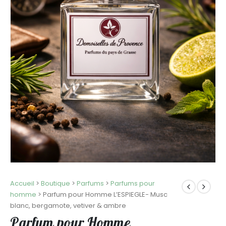
Accueil
>
Boutique
>
Parfums
>
Parfums pour
homme
>
Parfum pour Homme L’ESPIEGLE- Musc
blanc, bergamote, vetiver & ambre
Parfum pour Homme