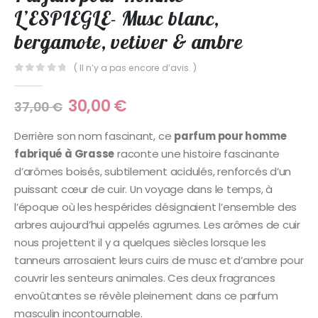
L’ESPIEGLE- Musc blanc,
bergamote, vetiver & ambre
( Il n’y a pas encore d’avis. )
0
Sur 5
30,00
€
37,00
€
Derrière son nom fascinant, ce
parfum pour homme
fabriqué à Grasse
raconte une histoire fascinante
d’arômes boisés, subtilement acidulés, renforcés d’un
puissant cœur de cuir. Un voyage dans le temps, à
l’époque où les hespérides désignaient l’ensemble des
arbres aujourd’hui appelés agrumes. Les arômes de cuir
nous projettent il y a quelques siècles lorsque les
tanneurs arrosaient leurs cuirs de musc et d’ambre pour
couvrir les senteurs animales. Ces deux fragrances
envoûtantes se révèle pleinement dans ce parfum
masculin incontournable.