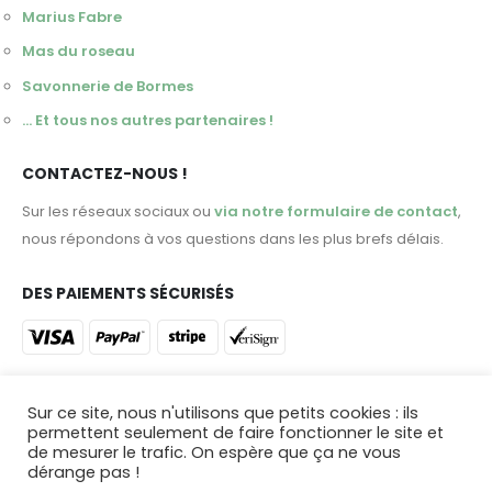
Marius Fabre
Mas du roseau
Savonnerie de Bormes
... Et tous nos autres partenaires !
CONTACTEZ-NOUS !
Sur les réseaux sociaux ou
via notre formulaire de contact
,
nous répondons à vos questions dans les plus brefs délais.
DES PAIEMENTS SÉCURISÉS
ET DES LIVRAISONS DANS TOUTE LA FRANCE !
Sur ce site, nous n'utilisons que petits cookies : ils
permettent seulement de faire fonctionner le site et
Profitez d'une livraison en 48 heures ou venez retirer votre
de mesurer le trafic. On espère que ça ne vous
commande dans
notre magasin du Castellet !
dérange pas !