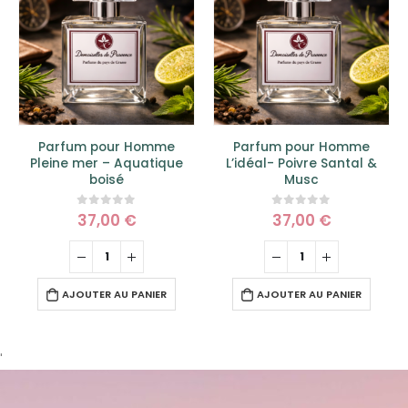
Parfum pour Homme
Parfum pour Homme « Le
e
L’idéal- Poivre Santal &
Merveilleux » Piment-
Musc
pamplemousse
37,00
€
37,00
€
0
sur 5
0
sur 5
AJOUTER AU PANIER
AJOUTER AU PANIER
'