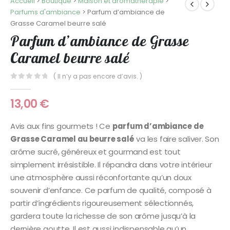
Accueil
>
Boutique
>
Maison et aromathérapie
>
Parfums d'ambiance
>
Parfum d’ambiance de
Grasse Caramel beurre salé
Parfum d’ambiance de Grasse
Caramel beurre salé
( Il n’y a pas encore d’avis. )
0
Sur 5
13,00
€
Avis aux fins gourmets ! Ce
parfum d’ambiance de
Grasse Caramel au beurre salé
va les faire saliver. Son
arôme sucré, généreux et gourmand est tout
simplement irrésistible. Il répandra dans votre intérieur
une atmosphère aussi réconfortante qu’un doux
souvenir d’enfance. Ce parfum de qualité, composé à
partir d’ingrédients rigoureusement sélectionnés,
gardera toute la richesse de son arôme jusqu’à la
dernière goutte. Il est aussi indispensable qu’un