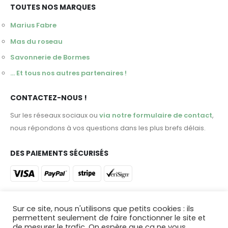
TOUTES NOS MARQUES
Marius Fabre
Mas du roseau
Savonnerie de Bormes
... Et tous nos autres partenaires !
CONTACTEZ-NOUS !
Sur les réseaux sociaux ou
via notre formulaire de contact
,
nous répondons à vos questions dans les plus brefs délais.
DES PAIEMENTS SÉCURISÉS
ET DES LIVRAISONS DANS TOUTE LA FRANCE !
Sur ce site, nous n'utilisons que petits cookies : ils
permettent seulement de faire fonctionner le site et
Profitez d'une livraison en 48 heures ou venez retirer votre
de mesurer le trafic. On espère que ça ne vous