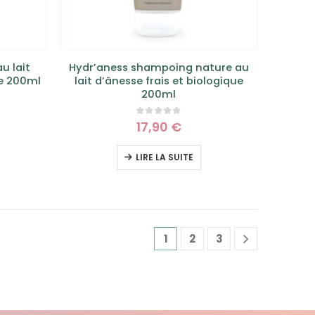
u lait
Hydr’aness shampoing nature au
ue 200ml
lait d’ânesse frais et biologique
200ml
0
sur 5
17,90
€
LIRE LA SUITE
1
2
3