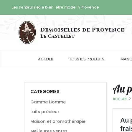
Les senteurs et le bien-être made in Provence
Demoiselles
de Provence
Le Castellet
ACCUEIL
TOUS LES PRODUITS
MAIS
Au p
CATEGORIES
Accueil
Gamme Homme
Laits précieux
Maison et aromathérapie
Meilleures ventes