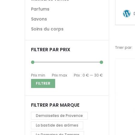
Parfums
Savons
Soins du corps
Trier par:
FILTRER PAR PRIX
Prix min
Prix max
Prix :
0 €
—
30 €
FILTRER
FILTRER PAR MARQUE
Demoiselles de Provence
La bastide des arômes
Le Domaine de Tamara