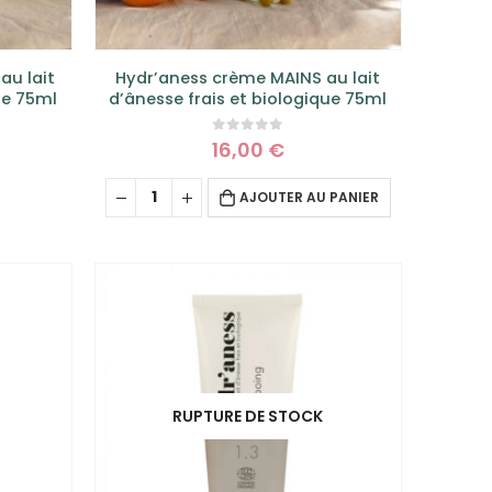
au lait
Hydr’aness crème MAINS au lait
ue 75ml
d’ânesse frais et biologique 75ml
0
sur 5
16,00
€
AJOUTER AU PANIER
RUPTURE DE STOCK