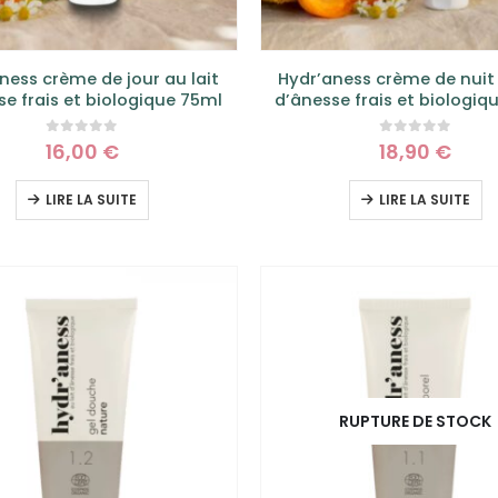
ness crème de jour au lait
Hydr’aness crème de nuit 
se frais et biologique 75ml
d’ânesse frais et biologiq
0
sur 5
0
sur 5
16,00
€
18,90
€
LIRE LA SUITE
LIRE LA SUITE
RUPTURE DE STOCK