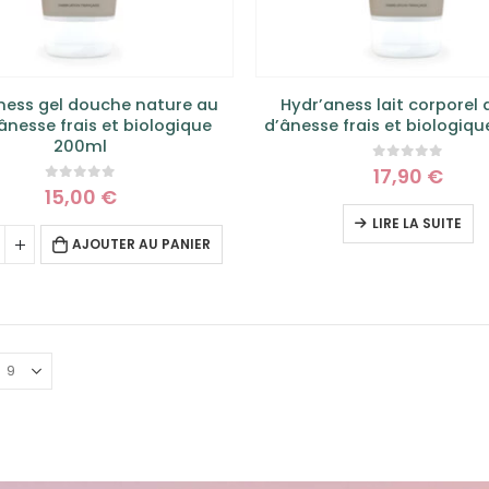
ness gel douche nature au
Hydr’aness lait corporel a
’ânesse frais et biologique
d’ânesse frais et biologiq
200ml
0
sur 5
17,90
€
0
sur 5
15,00
€
LIRE LA SUITE
AJOUTER AU PANIER