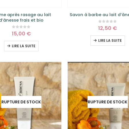
me après rasage au lait
Savon à barbe au lait d’ân
d’ânesse frais et bio
0
sur 5
12,50
€
0
sur 5
15,00
€
LIRE LA SUITE
LIRE LA SUITE
RUPTURE DE STOCK
RUPTURE DE STOCK