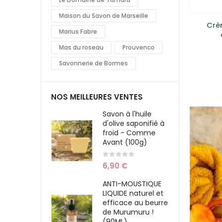
Maison du Savon de Marseille
Crè
Marius Fabre
Mas du roseau
Prouvenco
Savonnerie de Bormes
NOS MEILLEURES VENTES
Savon à l'huile
d'olive saponifié à
froid - Comme
Avant (100g)
0
sur 5
6,90
€
ANTI-MOUSTIQUE
LIQUIDE naturel et
efficace au beurre
de Murumuru !
(90ML)