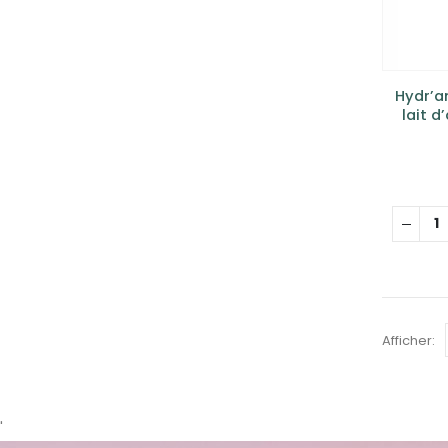
Hydr’a
lait d
Afficher:
'