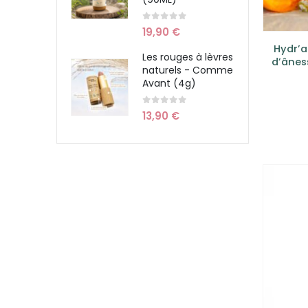
0
sur 5
19,90
€
Hydr’a
Les rouges à lèvres
d’ânes
naturels - Comme
Avant (4g)
0
sur 5
13,90
€