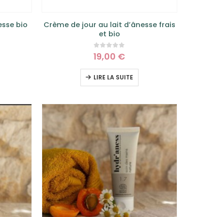
esse bio
Crème de jour au lait d’ânesse frais
et bio
0
sur 5
19,00
€
LIRE LA SUITE